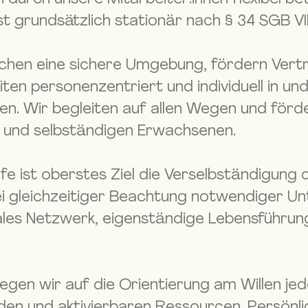
t grundsätzlich stationär nach § 34 SGB VII
schen eine sichere Umgebung, fördern Vert
eiten personenzentriert und individuell in un
n. Wir begleiten auf allen Wegen und förde
 und selbständigen Erwachsenen.
ilfe ist oberstes Ziel die Verselbständigun
 gleichzeitiger Beachtung notwendiger Un
iales Netzwerk, eigenständige Lebensführun
gen wir auf die Orientierung am Willen je
den und aktivierbaren Ressourcen. Persön