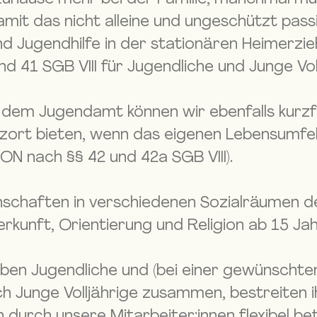
amit das nicht alleine und ungeschützt pas
und Jugendhilfe in der stationären Heimerzi
41 SGB VIII für Jugendliche und Junge Voll
dem Jugendamt können wir ebenfalls kurzfri
tzort bieten, wenn das eigenen Lebensumfel
ION nach §§ 42 und 42a SGB VIII).
schaften in verschiedenen Sozialräumen d
erkunft, Orientierung und Religion ab 15 Jah
eben Jugendliche und (bei einer gewünscht
ch Junge Volljährige zusammen, bestreiten
urch unsere Mitarbeiter:innen flexibel b