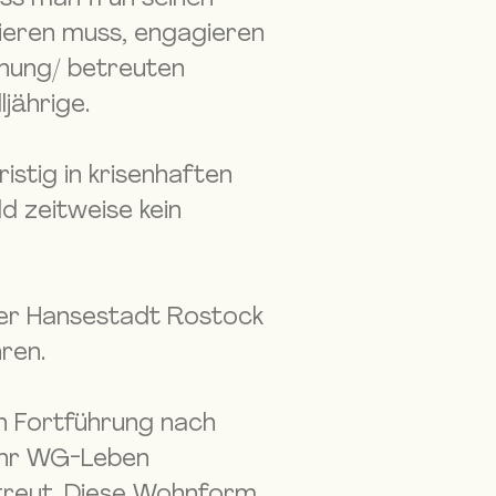
sieren muss, engagieren
ehung/ betreuten
jährige.
stig in krisenhaften
d zeitweise kein
er Hansestadt Rostock
ren.
en Fortführung nach
 ihr WG-Leben
etreut. Diese Wohnform