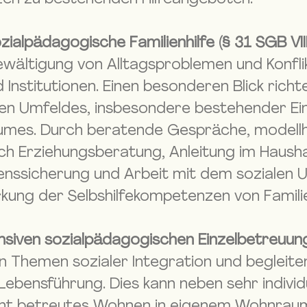
zialpädagogische Familienhilfe (§ 31 SGB VIII
wältigung von Alltagsproblemen und Konfli
Institutionen. Einen besonderen Blick richte
len Umfeldes, insbesondere bestehender Ei
umes. Durch beratende Gespräche, modell
urch Erziehungsberatung, Anleitung im Haus
enssicherung und Arbeit mit dem sozialen U
kung der Selbshilfekompetenzen von Famili
nsiven sozialpädagogischen Einzelbetreuung 
 Themen sozialer Integration und begleit
Lebensführung. Dies kann neben sehr indivi
nt betreutes Wohnen in eigenem Wohnraum b