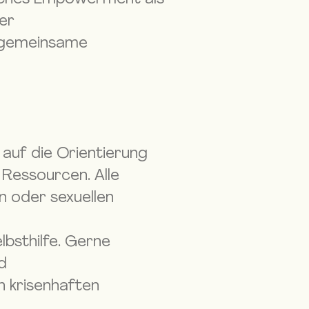
der
d gemeinsame
 auf die Orientierung
Ressourcen. Alle
n oder sexuellen
lbsthilfe. Gerne
d
in krisenhaften