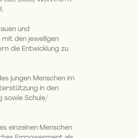
I.
rauen und
d mit den jeweiligen
rn die Entwicklung zu
g des jungen Menschen im
terstützung in den
g sowie Schule/
des einzelnen Menschen
liches Empowerment als